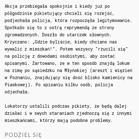
Akcja przebiegała spokojnie i kiedy już po
półgodzinie pikietujący chcieli się rozejść,
podjechała policja, która rozpoczęła legitymowanie.
Spotkało się to z ostrą reprymendą ze strony
zgromadzonych. Doszło do utarczek słownych.
Krzyczano: „Gdzie byliście, kiedy chciano nas
wywalić z mieszkań!”. Potem wszyscy "rzucili się"
na policję z dowodami osobistymi, aby zostać
spisanymi. Żartowano, że w ten sposób znajdą lokum
na zimę po sąsiedzku na Młyńskiej (areszt i więzień
w Poznaniu, znajdujący się dość blisko kamienicy na
Piaskowej). Po spisaniu kilku osób, policja
odjechała.
Lokatorzy ustalili podczas pikiety, że będą dalej
działać i w swych staraniach zjednoczą się z innymi
mieszkańcami, którzy mają podobne problemy.
PODZIEL SIĘ