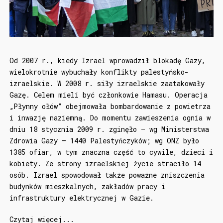
Od 2007 r., kiedy Izrael wprowadził blokadę Gazy,
wielokrotnie wybuchały konflikty palestyńsko-
izraelskie. W 2008 r. siły izraelskie zaatakowały
Gazę. Celem mieli być członkowie Hamasu. Operacja
„Płynny ołów” obejmowała bombardowanie z powietrza
i inwazję naziemną. Do momentu zawieszenia ognia w
dniu 18 stycznia 2009 r. zginęło – wg Ministerstwa
Zdrowia Gazy – 1440 Palestyńczyków; wg ONZ było
1385 ofiar, w tym znaczna część to cywile, dzieci i
kobiety. Ze strony izraelskiej życie straciło 14
osób. Izrael spowodował także poważne zniszczenia
budynków mieszkalnych, zakładów pracy i
infrastruktury elektrycznej w Gazie.
Czytaj więcej...