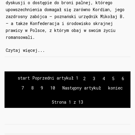
dyskusji o dostępie do broni palnej, którego
upowszechnienia domagał się zarówno Kordian, jego
zazdrosny zabójca – poznański urzędnik Mikołaj B.
– a także Konfederacja i środowisko skrajnej
prawicy w Polsce, z którym obaj w swoim życiu
romansowali.
Czytaj więcej...
start
Poprzedni artykuł
1
2
3
4
5
6
7
8
9
10
Następny artykuł
koniec
Strona 1 z 13