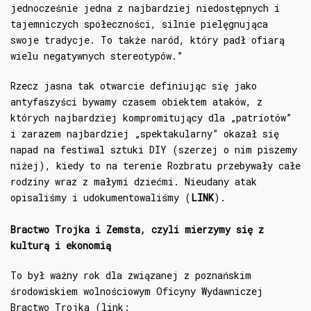
jednocześnie jedna z najbardziej niedostępnych i
tajemniczych społeczności, silnie pielęgnująca
swoje tradycje. To także naród, który padł ofiarą
wielu negatywnych stereotypów.”
Rzecz jasna tak otwarcie definiując się jako
antyfaszyści bywamy czasem obiektem ataków, z
których najbardziej kompromitujący dla „patriotów”
i zarazem najbardziej „spektakularny” okazał się
napad na festiwal sztuki DIY (szerzej o nim piszemy
niżej), kiedy to na terenie Rozbratu przebywały całe
rodziny wraz z małymi dziećmi. Nieudany atak
opisaliśmy i udokumentowaliśmy (
LINK
).
Bractwo Trojka i Zemsta, czyli mierzymy się z
kulturą i ekonomią
To był ważny rok dla związanej z poznańskim
środowiskiem wolnościowym Oficyny Wydawniczej
Bractwo Trojka (link: