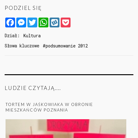
PODZIEL SIĘ
Facebook
Messenger
Twitter
WhatsApp
Wykop
Pocket
Dział:
Kultura
Słowa kluczowe
podsumowanie 2012
LUDZIE CZYTAJĄ....
TORTEM W JAŚKOWIAKA W OBRONIE
MIESZKAŃCÓW POZNANIA