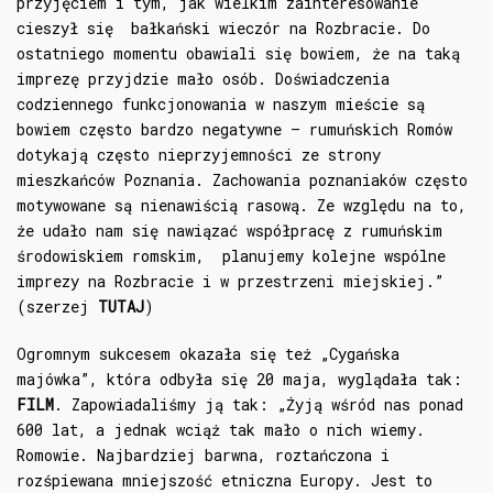
przyjęciem i tym, jak wielkim zainteresowanie
cieszył się bałkański wieczór na Rozbracie. Do
ostatniego momentu obawiali się bowiem, że na taką
imprezę przyjdzie mało osób. Doświadczenia
codziennego funkcjonowania w naszym mieście są
bowiem często bardzo negatywne – rumuńskich Romów
dotykają często nieprzyjemności ze strony
mieszkańców Poznania. Zachowania poznaniaków często
motywowane są nienawiścią rasową. Ze względu na to,
że udało nam się nawiązać współpracę z rumuńskim
środowiskiem romskim, planujemy kolejne wspólne
imprezy na Rozbracie i w przestrzeni miejskiej.”
(szerzej
TUTAJ
)
Ogromnym sukcesem okazała się też „Cygańska
majówka”, która odbyła się 20 maja, wyglądała tak:
FILM
. Zapowiadaliśmy ją tak: „Żyją wśród nas ponad
600 lat, a jednak wciąż tak mało o nich wiemy.
Romowie. Najbardziej barwna, roztańczona i
rozśpiewana mniejszość etniczna Europy. Jest to