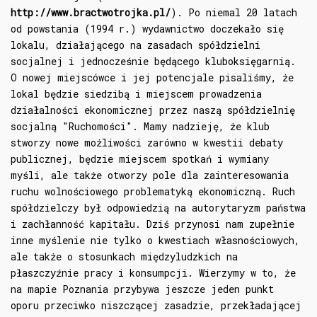
http://www.bractwotrojka.pl/
). Po niemal 20 latach
od powstania (1994 r.) wydawnictwo doczekało się
lokalu, działającego na zasadach spółdzielni
socjalnej i jednocześnie będącego kluboksięgarnią.
O nowej miejscówce i jej potencjale pisaliśmy, że
lokal będzie siedzibą i miejscem prowadzenia
działalności ekonomicznej przez naszą spółdzielnię
socjalną "Ruchomości". Mamy nadzieję, że klub
stworzy nowe możliwości zarówno w kwestii debaty
publicznej, będzie miejscem spotkań i wymiany
myśli, ale także otworzy pole dla zainteresowania
ruchu wolnościowego problematyką ekonomiczną. Ruch
spółdzielczy był odpowiedzią na autorytaryzm państwa
i zachłanność kapitału. Dziś przynosi nam zupełnie
inne myślenie nie tylko o kwestiach własnościowych,
ale także o stosunkach międzyludzkich na
płaszczyźnie pracy i konsumpcji. Wierzymy w to, że
na mapie Poznania przybywa jeszcze jeden punkt
oporu przeciwko niszczącej zasadzie, przekładającej