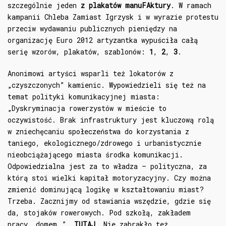
szczególnie jeden
z plakatów manuFAktury
. W ramach
kampanii Chleba Zamiast Igrzysk i w wyrazie protestu
przeciw wydawaniu publicznych pieniędzy na
organizację Euro 2012 artyzantka wypuściła całą
serię wzorów, plakatów, szablonów:
1
,
2
,
3
.
Anonimowi artyści wsparli też lokatorów z
„czyszczonych” kamienic. Wypowiedzieli się też na
temat polityki komunikacyjnej miasta:
„Dyskryminacja rowerzystów w mieście to
oczywistość. Brak infrastruktury jest kluczową rolą
w zniechęcaniu społeczeństwa do korzystania z
taniego, ekologicznego/zdrowego i urbanistycznie
nieobciążającego miasta środka komunikacji.
Odpowiedzialna jest za to władza – polityczna, za
którą stoi wielki kapitał motoryzacyjny. Czy można
zmienić dominującą logikę w kształtowaniu miast?
Trzeba. Zacznijmy od stawiania wszędzie, gdzie się
da, stojaków rowerowych. Pod szkołą, zakładem
pracy, domem…”
TUTAJ
. Nie zabrakło też