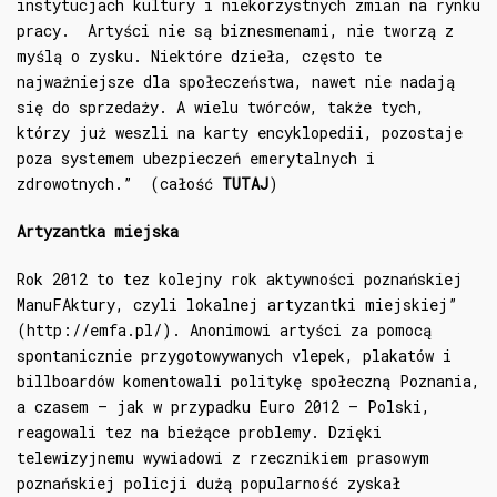
instytucjach kultury i niekorzystnych zmian na rynku
pracy. Artyści nie są biznesmenami, nie tworzą z
myślą o zysku. Niektóre dzieła, często te
najważniejsze dla społeczeństwa, nawet nie nadają
się do sprzedaży. A wielu twórców, także tych,
którzy już weszli na karty encyklopedii, pozostaje
poza systemem ubezpieczeń emerytalnych i
zdrowotnych.” (całość
TUTAJ
)
Artyzantka miejska
Rok 2012 to tez kolejny rok aktywności poznańskiej
ManuFAktury, czyli lokalnej artyzantki miejskiej”
(http://emfa.pl/). Anonimowi artyści za pomocą
spontanicznie przygotowywanych vlepek, plakatów i
billboardów komentowali politykę społeczną Poznania,
a czasem – jak w przypadku Euro 2012 – Polski,
reagowali tez na bieżące problemy. Dzięki
telewizyjnemu wywiadowi z rzecznikiem prasowym
poznańskiej policji dużą popularność zyskał