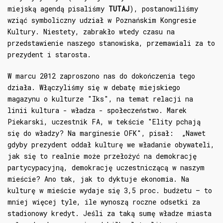
miejską agendą pisaliśmy
TUTAJ
), postanowiliśmy
wziąć symboliczny udział w Poznańskim Kongresie
Kultury. Niestety, zabrakło wtedy czasu na
przedstawienie naszego stanowiska, przemawiali za to
prezydent i starosta.
W marcu 2012 zaproszono nas do dokończenia tego
działa. Włączyliśmy się w debatę miejskiego
magazynu o kulturze "Iks", na temat relacji na
linii kultura - władza - społeczeństwo. Marek
Piekarski, uczestnik FA, w tekście "Elity pchają
się do władzy? Na marginesie OFK", pisał: „Nawet
gdyby prezydent oddał kulturę we władanie obywateli,
jak się to realnie może przełożyć na demokrację
partycypacyjną, demokrację uczestniczącą w naszym
mieście? Ano tak, jak to dyktuje ekonomia. Na
kulturę w mieście wydaje się 3,5 proc. budżetu – to
mniej więcej tyle, ile wynoszą roczne odsetki za
stadionowy kredyt. Jeśli za taką sumę władze miasta