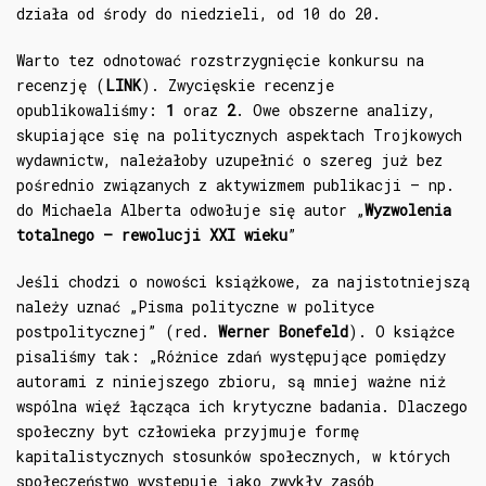
działa od środy do niedzieli, od 10 do 20.
Warto tez odnotować rozstrzygnięcie konkursu na
recenzję (
LINK
). Zwycięskie recenzje
opublikowaliśmy:
1
oraz
2
. Owe obszerne analizy,
skupiające się na politycznych aspektach Trojkowych
wydawnictw, należałoby uzupełnić o szereg już bez
pośrednio związanych z aktywizmem publikacji – np.
do Michaela Alberta odwołuje się autor „
Wyzwolenia
totalnego – rewolucji XXI wieku
”
Jeśli chodzi o nowości książkowe, za najistotniejszą
należy uznać „Pisma polityczne w polityce
postpolitycznej” (red.
Werner Bonefeld
). O książce
pisaliśmy tak: „Różnice zdań występujące pomiędzy
autorami z niniejszego zbioru, są mniej ważne niż
wspólna więź łącząca ich krytyczne badania. Dlaczego
społeczny byt człowieka przyjmuje formę
kapitalistycznych stosunków społecznych, w których
społeczeństwo występuje jako zwykły zasób