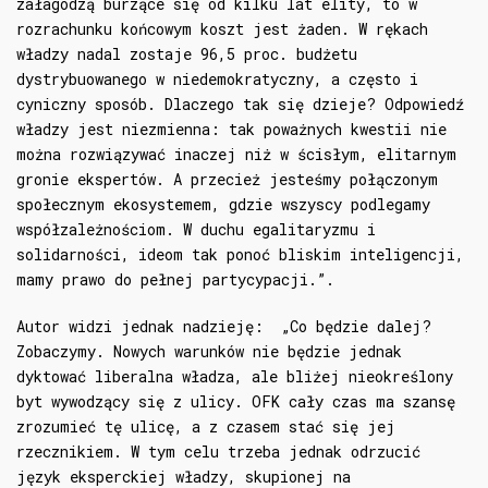
załagodzą burzące się od kilku lat elity, to w
rozrachunku końcowym koszt jest żaden. W rękach
władzy nadal zostaje 96,5 proc. budżetu
dystrybuowanego w niedemokratyczny, a często i
cyniczny sposób. Dlaczego tak się dzieje? Odpowiedź
władzy jest niezmienna: tak poważnych kwestii nie
można rozwiązywać inaczej niż w ścisłym, elitarnym
gronie ekspertów. A przecież jesteśmy połączonym
społecznym ekosystemem, gdzie wszyscy podlegamy
współzależnościom. W duchu egalitaryzmu i
solidarności, ideom tak ponoć bliskim inteligencji,
mamy prawo do pełnej partycypacji.”.
Autor widzi jednak nadzieję: „Co będzie dalej?
Zobaczymy. Nowych warunków nie będzie jednak
dyktować liberalna władza, ale bliżej nieokreślony
byt wywodzący się z ulicy. OFK cały czas ma szansę
zrozumieć tę ulicę, a z czasem stać się jej
rzecznikiem. W tym celu trzeba jednak odrzucić
język eksperckiej władzy, skupionej na