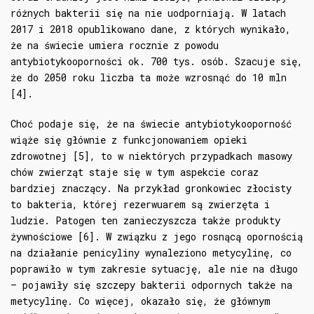
różnych bakterii się na nie uodporniają. W latach
2017 i 2018 opublikowano dane, z których wynikało,
że na świecie umiera rocznie z powodu
antybiotykooporności ok. 700 tys. osób. Szacuje się,
że do 2050 roku liczba ta może wzrosnąć do 10 mln
[4].
Choć podaje się, że na świecie antybiotykooporność
wiąże się głównie z funkcjonowaniem opieki
zdrowotnej [5], to w niektórych przypadkach masowy
chów zwierząt staje się w tym aspekcie coraz
bardziej znaczący. Na przykład gronkowiec złocisty
to bakteria, której rezerwuarem są zwierzęta i
ludzie. Patogen ten zanieczyszcza także produkty
żywnościowe [6]. W związku z jego rosnącą opornością
na działanie penicyliny wynaleziono metycylinę, co
poprawiło w tym zakresie sytuację, ale nie na długo
– pojawiły się szczepy bakterii odpornych także na
metycylinę. Co więcej, okazało się, że głównym