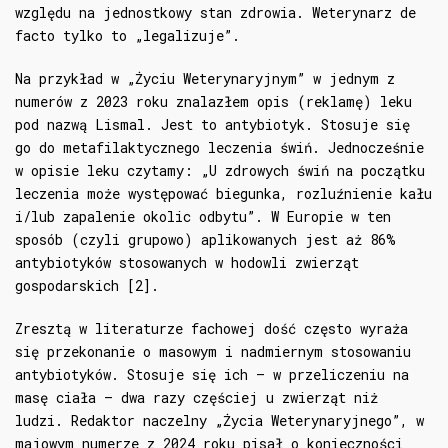
względu na jednostkowy stan zdrowia. Weterynarz de
facto tylko to „legalizuje”.
Na przykład w „Życiu Weterynaryjnym” w jednym z
numerów z 2023 roku znalazłem opis (reklamę) leku
pod nazwą Lismal. Jest to antybiotyk. Stosuje się
go do metafilaktycznego leczenia świń. Jednocześnie
w opisie leku czytamy: „U zdrowych świń na początku
leczenia może występować biegunka, rozluźnienie kału
i/lub zapalenie okolic odbytu”. W Europie w ten
sposób (czyli grupowo) aplikowanych jest aż 86%
antybiotyków stosowanych w hodowli zwierząt
gospodarskich [2].
Zresztą w literaturze fachowej dość często wyraża
się przekonanie o masowym i nadmiernym stosowaniu
antybiotyków. Stosuje się ich – w przeliczeniu na
masę ciała – dwa razy częściej u zwierząt niż
ludzi. Redaktor naczelny „Życia Weterynaryjnego”, w
majowym numerze z 2024 roku pisał o konieczności