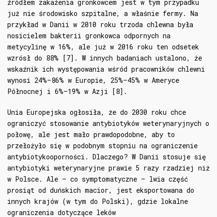
źródłem zakażenia gronkowcem jest w tym przypadku
już nie środowisko szpitalne, a właśnie fermy. Na
przykład w Danii w 2010 roku trzoda chlewna była
nosicielem bakterii gronkowca odpornych na
metycylinę w 16%, ale już w 2016 roku ten odsetek
wzrósł do 88% [7]. W innych badaniach ustalono, że
wskaźnik ich występowania wśród pracowników chlewni
wynosi 24%–86% w Europie, 25%–45% w Ameryce
Północnej i 6%–19% w Azji [8].
Unia Europejska ogłosiła, że do 2030 roku chce
ograniczyć stosowanie antybiotyków weterynaryjnych o
połowę, ale jest mało prawdopodobne, aby to
przełożyło się w podobnym stopniu na ograniczenie
antybiotykooporności. Dlaczego? W Danii stosuje się
antybiotyki weterynaryjne prawie 5 razy rzadziej niż
w Polsce. Ale – co symptomatyczne – lwia część
prosiąt od duńskich macior, jest eksportowana do
innych krajów (w tym do Polski), gdzie lokalne
ograniczenia dotyczące leków