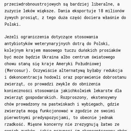
przeciwdrobnoustrojowych są bardziej liberalne, a
zużycie leków większe. Dania eksportuje 18 milionów
żywych prosiąt, z tego duża część dociera właśnie do
Polski.
Jeżeli ograniczenia dotyczące stosowania
antybiotyków weterynaryjnych dotrą do Polski,
kolejnym krajem masowego tuczu duńskich prosiaków
być może będzie Ukraina albo centrum światowego
chowu staną się kraje Ameryki Południowej
(Mercosur). Oczywiście alternatywą byłaby redukcja
i dekoncentracja hodowli oraz poprawienie dobrostanu
zwierząt, co prowadzi zwykle do obniżenia
konieczności stosowania jakichkolwiek lekarstw dla
zwierząt gospodarskich. Rozproszony, ekstensywny
chów prowadzony na pastwiskach i wybiegach, gdzie
zwierzęta mogą funkcjonować w zgodzie ze swoimi
pierwotnymi predyspozycjami, to obecnie jednak
rzadkość. Mięsne koncerny nie zrezygnują łatwo ze
swoich zysków, jakie przynosi im skoncentrowany chów