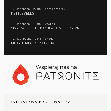
10 sierpień, 20:00 [poniedziałek]
KETTLEBELLS
11 sierpień, 19:00 [wtorek]
SPOTKANIE FEDERACJI ANARCHISTYCZNEJ.
12 sierpień, 17:45 [środa]
MUAY THAI (POCZĄTKUJĄCY
INICJATYWA PRACOWNICZA