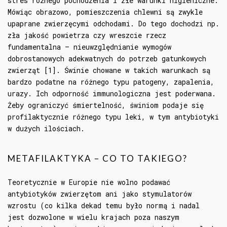
stres różnego pochodzenia i złe warunki higieniczne.
Mówiąc obrazowo, pomieszczenia chlewni są zwykle
upaprane zwierzęcymi odchodami. Do tego dochodzi np.
zła jakość powietrza czy wreszcie rzecz
fundamentalna – nieuwzględnianie wymogów
dobrostanowych adekwatnych do potrzeb gatunkowych
zwierząt [1]. Świnie chowane w takich warunkach są
bardzo podatne na różnego typu patogeny, zapalenia,
urazy. Ich odporność immunologiczna jest poderwana.
Żeby ograniczyć śmiertelność, świniom podaje się
profilaktycznie różnego typu leki, w tym antybiotyki
w dużych ilościach.
METAFILAKTYKA – CO TO TAKIEGO?
Teoretycznie w Europie nie wolno podawać
antybiotyków zwierzętom ani jako stymulatorów
wzrostu (co kilka dekad temu było normą i nadal
jest dozwolone w wielu krajach poza naszym