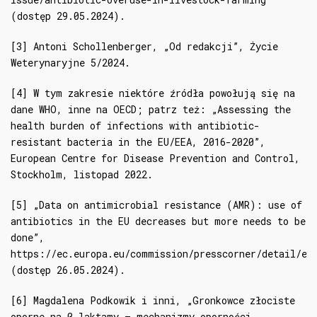
(dostęp 29.05.2024).
[3] Antoni Schollenberger, „Od redakcji”, Życie
Weterynaryjne 5/2024.
[4] W tym zakresie niektóre źródła powołują się na
dane WHO, inne na OECD; patrz też: „Assessing the
health burden of infections with antibiotic-
resistant bacteria in the EU/EEA, 2016-2020”,
European Centre for Disease Prevention and Control,
Stockholm, listopad 2022.
[5] „Data on antimicrobial resistance (AMR): use of
antibiotics in the EU decreases but more needs to be
done”,
https://ec.europa.eu/commission/presscorner/detail/en
(dostęp 26.05.2024).
[6] Magdalena Podkowik i inni, „Gronkowce złociste
oporne na β-laktamy – mechanizmy oporności,