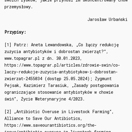
przemysłowy.
Jarosław Urbański
Przypisy:
[1] Patrz: Aneta Lewandowska, „Co łączy redukcję
zużycia antybiotyków i dobrostan zwierząt?”,
www.topagrar.pl z dn. 30.01.2023,
https://www.topagrar.pl/articles/zdrowie-swin/co-
laczy-redukcje-zuzycia-antybiotykow-i-dobrostan-
zwierzat-2455034
(dostęp 25.05.2024); Zygmunt
Pejsak, Kazimierz Tarasiuk, „Zasady postępowania
ograniczające stosowanie antybiotyków w chowie
świń”, Życie Weterynaryjne 4/2023.
[2] „Antibiotic Overuse in Livestock Farming”,
Alliance to Save Our Antibiotics,
https://www.saveourantibiotics.org/the-
issue/antibiotic-overuse-in-livestock-farming