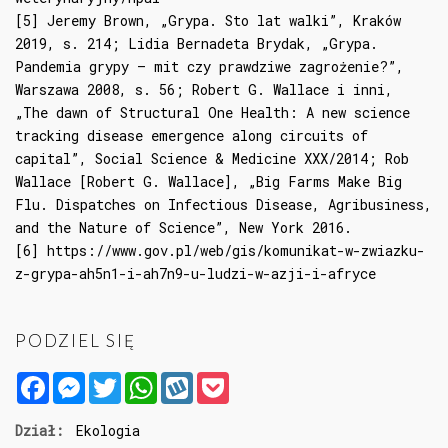
[5] Jeremy Brown, „Grypa. Sto lat walki”, Kraków
2019, s. 214; Lidia Bernadeta Brydak, „Grypa.
Pandemia grypy – mit czy prawdziwe zagrożenie?”,
Warszawa 2008, s. 56; Robert G. Wallace i inni,
„The dawn of Structural One Health: A new science
tracking disease emergence along circuits of
capital”, Social Science & Medicine XXX/2014; Rob
Wallace [Robert G. Wallace], „Big Farms Make Big
Flu. Dispatches on Infectious Disease, Agribusiness,
and the Nature of Science”, New York 2016.
[6]
https://www.gov.pl/web/gis/komunikat-w-zwiazku-
z-grypa-ah5n1-i-ah7n9-u-ludzi-w-azji-i-afryce
PODZIEL SIĘ
Facebook
Messenger
Twitter
WhatsApp
Wykop
Pocket
Dział:
Ekologia