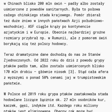
w Chinach blisko 200 mln świń – padły albo zostały
uśmiercone z powodów sanitarnych. Była to połowa
całego chińskiego stada krajowego. Pomór zbierał
też duże żniwo w innych państwach Azji południowo-
wschodniej. ASF ciągle krąży po kontynencie
azjatyckim i w Europie. Obecnie najbardziej groźne
rozmiary przybrał np. w Rumunii, ale z pomorem świń
borykają się też polscy hodowcy.
Teraz dramatyczne dane dochodzą do nas ze Stanów
Zjednoczonych. Od 2022 roku do dziś z powodu grypy
ptaków padło tam, albo zostało uśmierconych blisko
170 mln drobiu – głównie niosek [3]. Stąd cała afera
z wyższymi o ponad 50% cenami jaj w trumpistowskim
państwie.
W Polsce od 2019 roku grypa ptaków zaatakowała stada
hodowlane liczące łącznie ok. 27 mln osobników kur,
kaczek, gęsi, indyków itd. Każdego roku miliony
ptaków jest eliminowana. Obecny rok może być