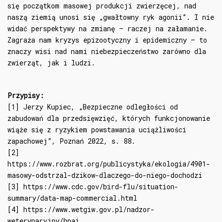
się początkom masowej produkcji zwierzęcej, nad
naszą ziemią unosi się „gwałtowny ryk agonii”. I nie
widać perspektywy na zmianę – raczej na załamanie.
Zagraża nam kryzys epizootyczny i epidemiczny – to
znaczy wisi nad nami niebezpieczeństwo zarówno dla
zwierząt, jak i ludzi.
Przypisy:
[1] Jerzy Kupiec, „Bezpieczne odległości od
zabudowań dla przedsięwzięć, których funkcjonowanie
wiąże się z ryzykiem powstawania uciążliwości
zapachowej”, Poznań 2022, s. 88.
[2]
https://www.rozbrat.org/publicystyka/ekologia/4901-
masowy-odstrzal-dzikow-dlaczego-do-niego-dochodzi
[3]
https://www.cdc.gov/bird-flu/situation-
summary/data-map-commercial.html
[4]
https://www.wetgiw.gov.pl/nadzor-
weterynaryjny/hpai