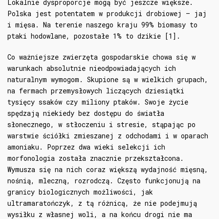
Lokalnie dysproporcje mogą być jeszcze większe.
Polska jest potentatem w produkcji drobiowej – jaj
i mięsa. Na terenie naszego kraju 99% biomasy to
ptaki hodowlane, pozostałe 1% to dzikie [1].
Co ważniejsze zwierzęta gospodarskie chowa się w
warunkach absolutnie nieodpowiadających ich
naturalnym wymogom. Skupione są w wielkich grupach,
na fermach przemysłowych liczących dziesiątki
tysięcy ssaków czy miliony ptaków. Swoje życie
spędzają niekiedy bez dostępu do światła
słonecznego, w stłoczeniu i stresie, stąpając po
warstwie ściółki zmieszanej z odchodami i w oparach
amoniaku. Poprzez dwa wieki selekcji ich
morfonologia została znacznie przekształcona.
Wymusza się na nich coraz większą wydajność mięsną,
nośnią, mleczną, rozrodczą. Często funkcjonują na
granicy biologicznych możliwości, jak
ultramaratończyk, z tą różnicą, że nie podejmują
wysiłku z własnej woli, a na końcu drogi nie ma