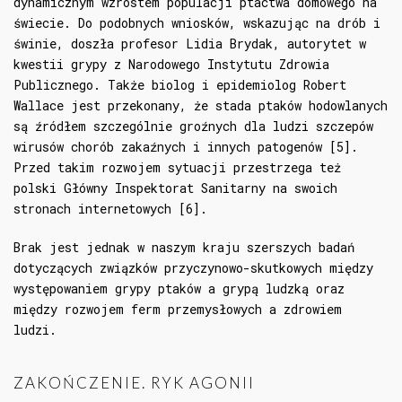
dynamicznym wzrostem populacji ptactwa domowego na
świecie. Do podobnych wniosków, wskazując na drób i
świnie, doszła profesor Lidia Brydak, autorytet w
kwestii grypy z Narodowego Instytutu Zdrowia
Publicznego. Także biolog i epidemiolog Robert
Wallace jest przekonany, że stada ptaków hodowlanych
są źródłem szczególnie groźnych dla ludzi szczepów
wirusów chorób zakaźnych i innych patogenów [5].
Przed takim rozwojem sytuacji przestrzega też
polski Główny Inspektorat Sanitarny na swoich
stronach internetowych [6].
Brak jest jednak w naszym kraju szerszych badań
dotyczących związków przyczynowo-skutkowych między
występowaniem grypy ptaków a grypą ludzką oraz
między rozwojem ferm przemysłowych a zdrowiem
ludzi.
ZAKOŃCZENIE. RYK AGONII