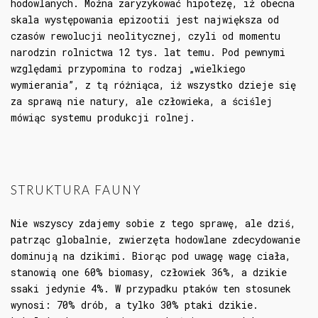
hodowlanych. Można zaryzykować hipotezę, iż obecna
skala występowania epizootii jest największa od
czasów rewolucji neolitycznej, czyli od momentu
narodzin rolnictwa 12 tys. lat temu. Pod pewnymi
względami przypomina to rodzaj „wielkiego
wymierania”, z tą różniąca, iż wszystko dzieje się
za sprawą nie natury, ale człowieka, a ściślej
mówiąc systemu produkcji rolnej.
STRUKTURA FAUNY
Nie wszyscy zdajemy sobie z tego sprawę, ale dziś,
patrząc globalnie, zwierzęta hodowlane zdecydowanie
dominują na dzikimi. Biorąc pod uwagę wagę ciała,
stanowią one 60% biomasy, człowiek 36%, a dzikie
ssaki jedynie 4%. W przypadku ptaków ten stosunek
wynosi: 70% drób, a tylko 30% ptaki dzikie.