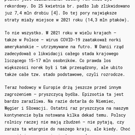
rekordowy. Do 25 kwietnia br. padło lub zlikwidowano
już 7,4 mln drobiu [4]. Do tej pory największe
straty miały miejsce w 2021 roku (14,3 mln ptaków).
To nie wszystko. W 2021 roku w wielu krajach –
także w Polsce – wirus COVID-19 zaatakował norki
amerykańskie – utrzymywane na futro. W Danii rząd
zadecydował o likwidacji całego stada krajowego
liczącego 15-17 mln osobników. Co prawda los
większości norek był i tak przesądzony, ale ubito
także całe tzw. stado podstawowe, czyli rozrodcze.
Teraz hodowcy w Europie drżą jeszcze przed innym
zagrożeniem – pryszczycą bydła. Epizootia ta jest
bardzo zaraźliwa. Na razie dotarła do Niemiec,
Węgier i Słowacji. Ostatni raz pryszczyca na naszym
kontynencie była notowana kilka dekad temu. Polscy
rolnicy raczej nie mają złudzeń – nie pytają, czy
zaraza ta wtargnie do naszego kraju, ale kiedy. Choć